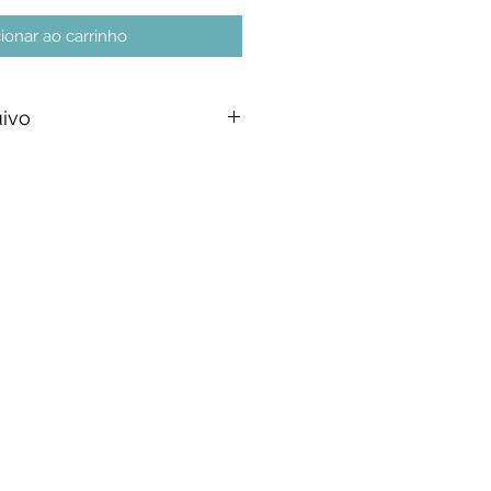
ionar ao carrinho
uivo
envolvida por Dielle Ioris
eita somente pelo site
om.br, ou diretamente com a
ilhamento deste arquivo em
 drives e qualquer tipo de rede
gens e de maneira impressa!
 pessoal e intransferível!
a pirataria!