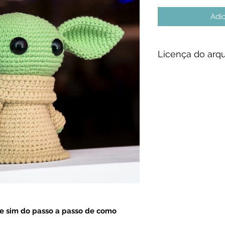
Adic
Licença do arq
Esta receita foi des
(@ellescrochet).
A venda oficial é f
www.ellescrochet.c
artesã.
Proibido o compart
outras plataformas,
social ou de mensa
O arquivo é de uso
Não colabore com 
 e sim do passo
a passo de como