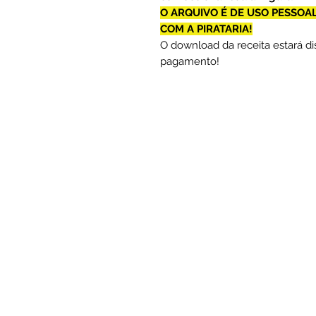
O ARQUIVO É DE USO PESSOA
COM A PIRATARIA!
O download da receita estará d
pagamento!