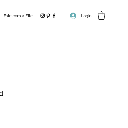
Login
Fale com a Elle
d