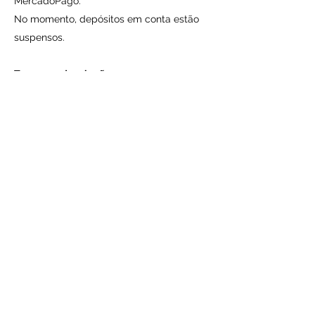
MercadoPago.
No momento, depósitos em conta estão
suspensos.
Trocas ou devoluções
Não ocorrerá troca ou devolução de
receitas em PDF e dos produtos a pronta-
entrega.
Cancelamento de pedidos pelo fornecedor
Pedidos em que o pagamento não for
confirmado em um prazo de 72h será
devidamente cancelado pelo fornecedor.
Frete
Produtos a pronta-entrega, serão
entregues através dos Correios. Preços e
prazos será de responsabilidade do