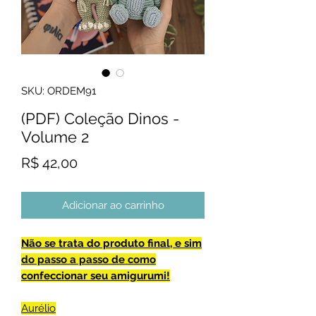
SKU: ORDEM91
(PDF) Coleção Dinos -
Volume 2
Preço
R$ 42,00
Adicionar ao carrinho
Não se trata do produto final, e sim
do passo a passo de como
confeccionar seu amigurumi!
Aurélio