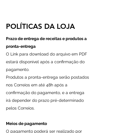
Esta receita foi desenvolvida por
Dielle Ioris (@ellescrochet).
A venda oficial é feita somente pelo
site www.ellescrochet.com.br.
POLÍTICAS DA LOJA
Proibido o compartilhamento deste
arquivo em outras plataformas, drives
Prazo de entrega de receitas e produtos a
e qualquer tipo de rede social ou de
pronta-entrega
mensagens e de maneira impressa!
O Link para download do arquivo em PDF
O arquivo é de uso pessoal e
intransferível!
estará disponível após a confirmação do
Não colabore com a pirataria!
pagamento.
Produtos a pronta-entrega serão postados
nos Correios em até 48h após a
confirmação do pagamento, e a entrega
irá depender do prazo pré-determinado
pelos Correios.
Meios de pagamento
O pagamento poderá ser realizado por