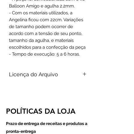
Balloon Amigo e agulha 2.2mm.
- Com os materiais utilizados, a
Angelina ficou com 22cm. Variações
de tamanho podem ocorrer de
acordo com a tensão de seu ponto,
tamanho da agulha, e materiais
escolhidos para a confecção da peça
- Tempo de execução: 5 a 6 horas.
Licença do Arquivo
Esta receita foi desenvolvida por
Dielle Ioris (@ellescrochet).
A venda oficial é feita somente pelo
site www.ellescrochet.com.br.
POLÍTICAS DA LOJA
Proibido o compartilhamento deste
arquivo em outras plataformas, drives
Prazo de entrega de receitas e produtos a
e qualquer tipo de rede social ou de
pronta-entrega
mensagens e de maneira impressa!