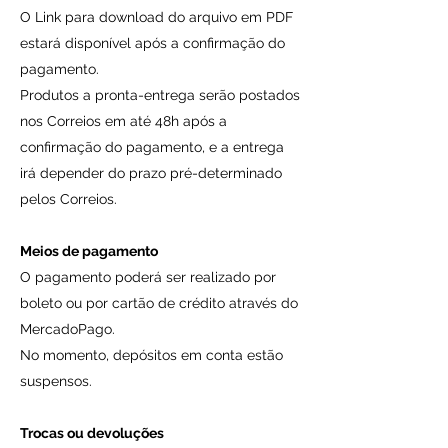
O Link para download do arquivo em PDF
O arquivo é de uso pessoal e
intransferível!
estará disponível após a confirmação do
Não colabore com a pirataria!
pagamento.
Produtos a pronta-entrega serão postados
nos Correios em até 48h após a
confirmação do pagamento, e a entrega
irá depender do prazo pré-determinado
pelos Correios.
Meios de pagamento
O pagamento poderá ser realizado por
boleto ou por cartão de crédito através do
MercadoPago.
No momento, depósitos em conta estão
suspensos.
Trocas ou devoluções