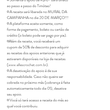
ao passo a passo do Timóteo!
◽️ A receita será liberada no MURAL DA 
CAMPANHA no dia 20 DE MARÇO!!!
◽️ A plataforma aceita somente, como 
forma de pagamento, boleto ou cartão de 
crédito (o boleto pode ser pago por pix).
◽️Além da receita, você receberá um 
cupom de 50% de desconto para adquirir 
as receitas dos apoios anteriores que já 
estiverem disponíveis na loja de receitas 
(
www.ellescrochet.com.br
).
◽️ A desativação do apoio é de sua 
responsabilidade. Caso não queira ser 
cobrada no próximo mês (cobrança é feita 
automaticamente todo dia 01), desative 
seu apoio.
◽️ Você só terá acesso a receita do mês ao 
qual você contribuiu.