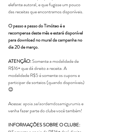
elefante autoral, e que fugisse um pouco 
das receitas que encontramos disponíveis.
O passo a passo do Timóteo é a 
recompensa deste mês e estará disponível 
para download no mural da campanha no 
dia 20 de março.
ATENÇÃO:
 Somente a modalidade de 
R$16+ que dá direito a receita. A 
modalidade R$5 é somente os cupons e 
participar de sorteios (quando disponíveis) 
😉
Acesse: 
apoia.se/aordemdosamigurumis
 e 
venha fazer parte do clube você também!
INFORMAÇÕES SOBRE O CLUBE:
◽️ Somente o apoio de R$16+ dará direito 