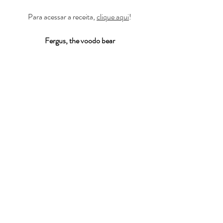
Para acessar a receita, 
clique aqui
!
Fergus, the voodo bear
Para acessar a receita, 
clique aqui!
Selena, a bruxinha