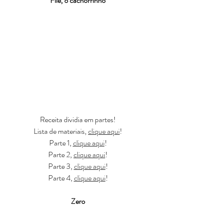
Filé, o cachorrinho
Receita dividia em partes!
Lista de materiais, 
clique aqui
!
Parte 1, 
clique aqui
!
Parte 2, 
clique aqui
!
Parte 3, 
clique aqui
!
Parte 4, 
clique aqui
!
Zero